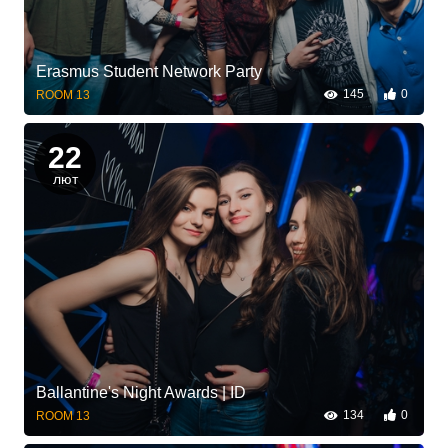
Erasmus Student Network Party
145
0
ROOM 13
22
лют
Ballantine's Night Awards | ID
134
0
ROOM 13