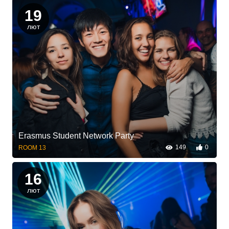
19
лют
Erasmus Student Network Party
149
0
ROOM 13
16
лют