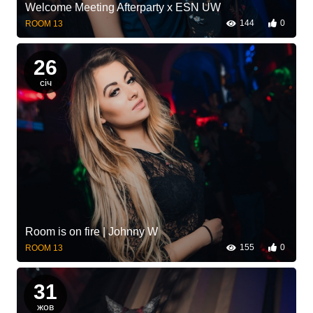
Welcome Meeting Afterparty x ESN UW
144
0
ROOM 13
26
січ
Room is on fire | Johnny W
155
0
ROOM 13
31
жов