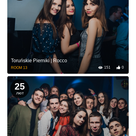
Toruńskie Pierniki | Rocco
151
0
ROOM 13
25
лют