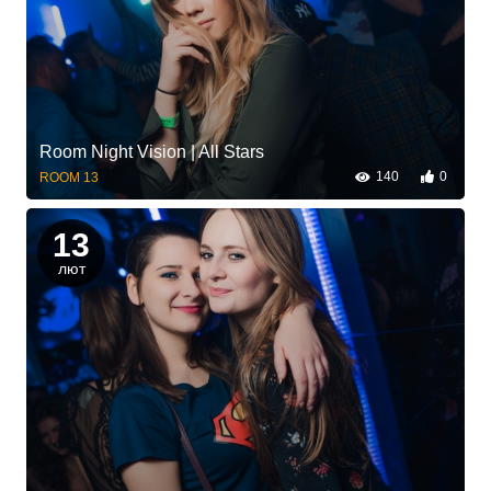
Room Night Vision | All Stars
140
0
ROOM 13
13
лют