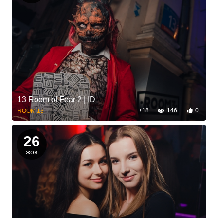
13 Room of Fear 2 | ID
+18
146
0
ROOM 13
26
жов