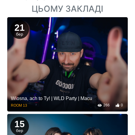
ЦЬОМУ ЗАКЛАДІ
21
бер
Wiosna, ach to Ty! | WLD Party | Macu
266
0
ROOM 13
15
бер